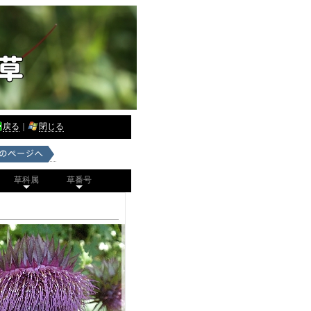
戻る
｜
閉じる
草科属
草番号