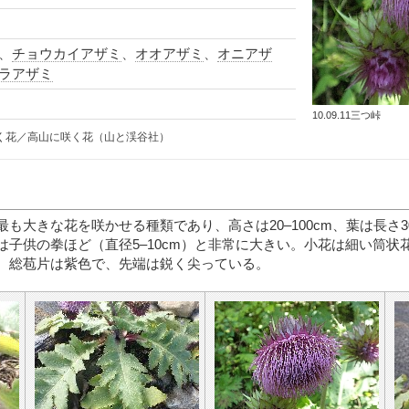
、
チョウカイアザミ
、
オオアザミ
、
オニアザ
ラアザミ
10.09.11三つ峠
く花／高山に咲く花（山と渓谷社）
も大きな花を咲かせる種類であり、高さは20–100cm、葉は長さ30
は子供の拳ほど（直径5–10cm）と非常に大きい。小花は細い筒状
。総苞片は紫色で、先端は鋭く尖っている。