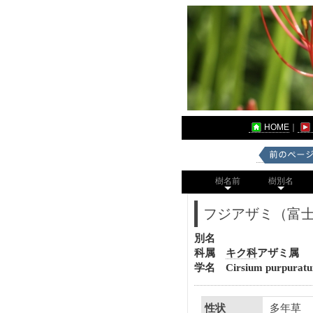
HOME
｜
樹名前
樹別名
フジアザミ（富
別名
科属
キク科
アザミ属
学名 Cirsium purpurat
多年草
性状