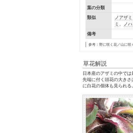
葉の分類
ノアザミ
類似
ミ
、
ノハ
備考
参考：野に咲く花／山に咲
草花解説
日本産のアザミの中では最
先端に付く頭花の大きさ
に白花の個体も見られる