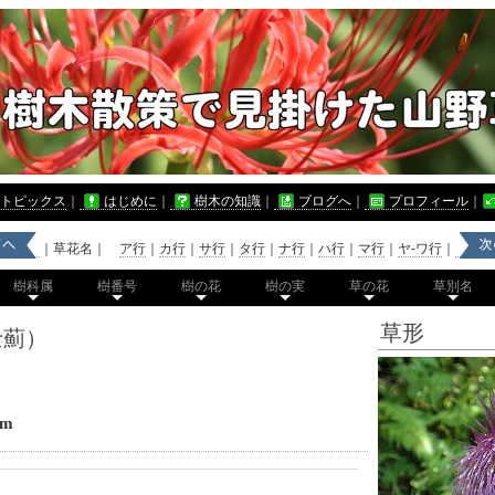
トピックス
｜
はじめに
｜
樹木の知識
｜
ブログへ
｜
プロフィール
｜
｜草花名｜
ア行
｜
カ行
｜
サ行
｜
タ行
｜
ナ行
｜
ハ行
｜
マ行
｜
ヤ-ワ行
｜
樹科属
樹番号
樹の花
樹の実
草の花
草別名
草形
士薊）
um