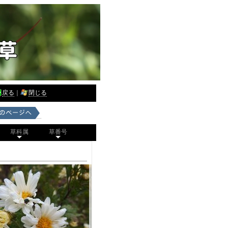
戻る
｜
閉じる
草科属
草番号