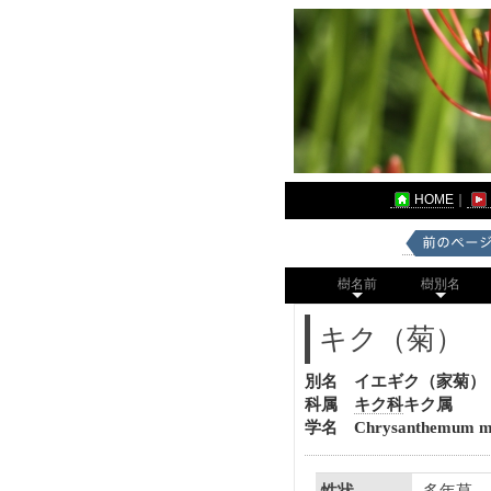
HOME
｜
樹名前
樹別名
キク（菊）
別名 イエギク（家菊）
科属
キク科
キク属
学名 Chrysanthemum mor
多年草