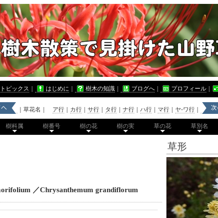
トピックス
｜
はじめに
｜
樹木の知識
｜
ブログへ
｜
プロフィール
｜
｜草花名｜
ア行
｜
カ行
｜
サ行
｜
タ行
｜
ナ行
｜
ハ行
｜
マ行
｜
ヤ-ワ行
｜
樹科属
樹番号
樹の花
樹の実
草の花
草別名
草形
ifolium ／Chrysanthemum grandiflorum