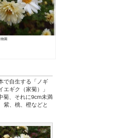
植物園
本で自生する「ノギ
イエギク（家菊）」
中菊、それに9cm未満
赤、紫、桃、橙などと