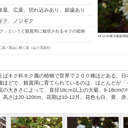
単葉、広葉、切れ込みあり、鋸歯あり
ギク
、
ノジギク
ク」というと観賞用に栽培されるキクの総称
18.11.04東京都薬用
く花／高山に咲く花（山と渓谷社）
えばキク科キク属の植物で世界で２００種ほどある。日
種ほどで、観賞用に育てられているのは、ほとんどが「
の大きさによって、直径18cｍ以上の大菊、9-18cmの
高さは20-120cm。花期は10-12月。花色も白、黄、