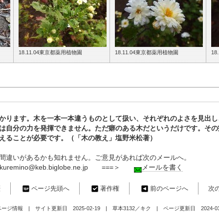
18.11.04東京都薬用植物園
18.11.04東京都薬用植物園
18
かります。木を一本一本違うものとして扱い、それぞれのよさを見出し
は自分の力を発揮できません。ただ癖のある木だというだけです。その
えることが必要です。（「木の教え」塩野米松著）
間違いがあるかも知れません。ご意見があれば次のメールへ。
ino@keb.biglobe.ne.jp ===＞
メールを書く
歴
ページ先頭へ
著作権
前のページへ
次
ジ情報 | サイト更新日 2025-02-19 | 草本3132／キク | ページ更新日 2024-03