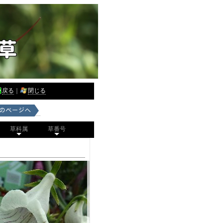
戻る
｜
閉じる
草科属
草番号