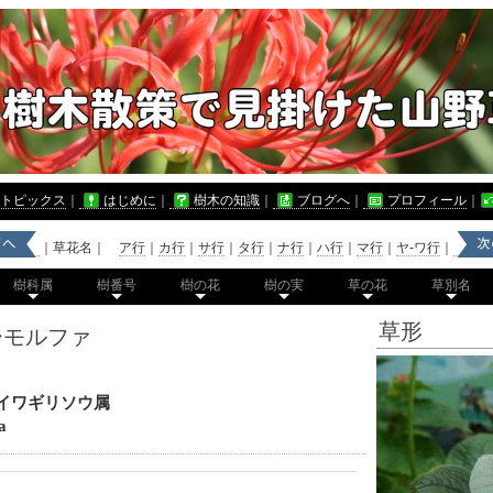
トピックス
｜
はじめに
｜
樹木の知識
｜
ブログへ
｜
プロフィール
｜
｜草花名｜
ア行
｜
カ行
｜
サ行
｜
タ行
｜
ナ行
｜
ハ行
｜
マ行
｜
ヤ-ワ行
｜
樹科属
樹番号
樹の花
樹の実
草の花
草別名
草形
ーモルファ
イワギリソウ属
a