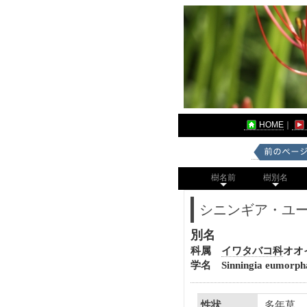
HOME
｜
樹名前
樹別名
シニンギア・ユ
別名
科属
イワタバコ科
オオ
学名 Sinningia eumorph
多年草
性状