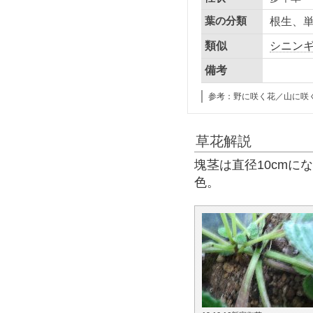
葉の分類
根生、
類似
シニン
備考
参考：野に咲く花／山に咲
草花解説
塊茎は直径10cmに
色。