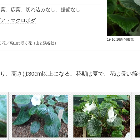
単葉、広葉、切れ込みなし、鋸歯なし
ギア・マクロポダ
19.10.16新宿御苑
く花／高山に咲く花（山と渓谷社）
なり、高さは30cm以上になる。花期は夏で、花は長い