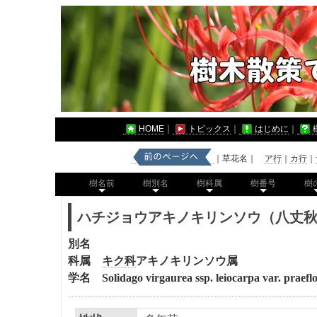
HOME
｜
トピックス
｜
はじめに
｜
｜草花名｜
ア行
｜
カ行
｜
樹名前
樹別名
樹科属
樹番号
樹
ハチジョウアキノキリンソウ（八丈
別名
科属
キク科
アキノキリンソウ
属
学名
Solidago virgaurea ssp. leiocarpa var. praefl