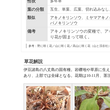
性状
多年草
葉の分類
互生、単葉、広葉、切れ込みなし
類似
アキノキリンソウ
、
ミヤマアキノ
バノキリンソウ
備考
アキノキリンソウの変種で、ア
り花が固まって咲く。
参考：野に咲く花／山に咲く花／高山に咲く花（山と渓谷社
草花解説
伊豆諸島の八丈島の固有種。岩礫地や草原に生え、
あり、上部では全縁となる。花期は10-11月、