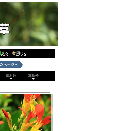
戻る
｜
閉じる
草科属
草番号