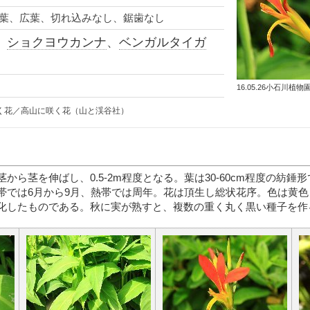
葉、広葉、切れ込みなし、鋸歯なし
、
ショクヨウカンナ
、
ベンガルタイガ
16.05.26小石川植物
く花／高山に咲く花（山と渓谷社）
から茎を伸ばし、0.5-2m程度となる。葉は30-60cm程度の紡錘
帯では6月から9月、熱帯では周年。花は頂生し総状花序。色は黄
化したものである。秋に実が熟すと、複数の重く丸く黒い種子を作