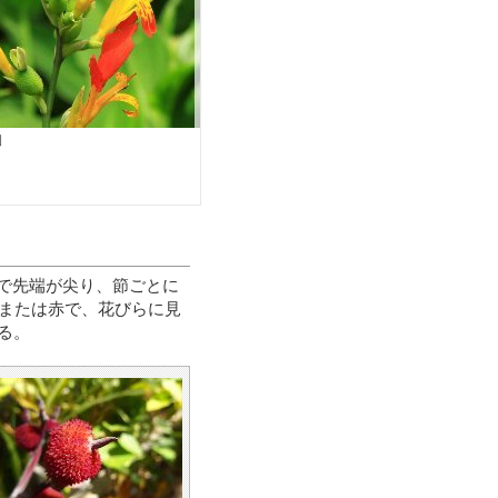
園
形で先端が尖り、節ごとに
色または赤で、花びらに見
る。