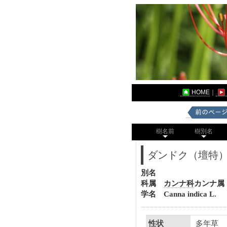
HOME
｜
樹名前
樹別名
ダンドク（壇特
別名
科属
カンナ科
カンナ属
学名 Canna indica L.
多年草
性状