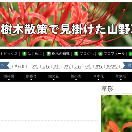
トピックス
｜
はじめに
｜
樹木の知識
｜
ブログへ
｜
プロフィール
｜
｜草花名｜
ア行
｜
カ行
｜
サ行
｜
タ行
｜
ナ行
｜
ハ行
｜
マ行
｜
ヤ-ワ行
｜
樹科属
樹番号
樹の花
樹の実
草本花
草別名
草形
）