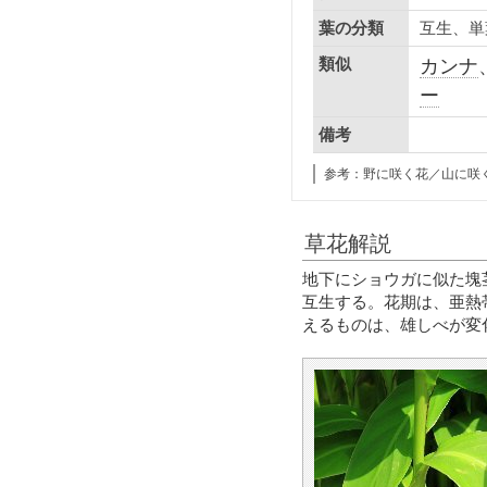
互生、単
葉の分類
類似
カンナ
ー
備考
参考：野に咲く花／山に咲
草花解説
地下にショウガに似た塊茎
互生する。花期は、亜熱
えるものは、雄しべが変