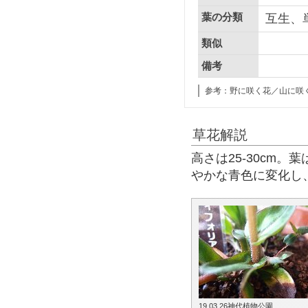
葉の分類
互生、
類似
備考
参考：野に咲く花／山に咲
草花解説
高さは25-30cm
やかな青色に変化し
19.03.26神代植物公園