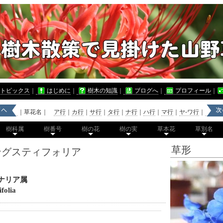
トピックス
｜
はじめに
｜
樹木の知識
｜
ブログへ
｜
プロフィール
｜
｜草花名｜
ア行
｜
カ行
｜
サ行
｜
タ行
｜
ナ行
｜
ハ行
｜
マ行
｜
ヤ-ワ行
｜
樹科属
樹番号
樹の花
樹の実
草本花
草別名
草形
ングスティフォリア
ナリア属
folia