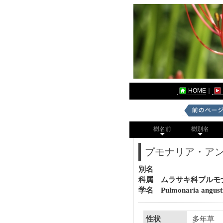
HOME
｜
樹名前
樹別名
プモナリア・ア
別名
科属
ムラサキ科
プルモ
学名 Pulmonaria angusti
多年草
性状