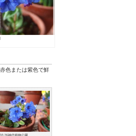
園
、赤色または紫色で鮮
.03.26神代植物公園