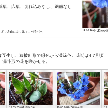
単葉
、広葉
、切れ込みなし、鋸歯なし
19.03.26神代植物公
く花／高山に咲く花（山と渓谷社）
。葉は互生し、狭披針形で緑色から濃緑色。花期は4-7月頃
、漏斗形の花を咲かせる。
19.03.26神代植物公園
19.03.26神代植物公園
19