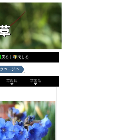
戻る
｜
閉じる
草科属
草番号