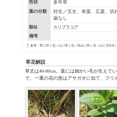
性状
多年草
葉の分類
対生／互生、単葉、広葉、切
歯なし
類似
カリブラコア
備考
参考：野に咲く花／山に咲く花／高山に咲く花（山と渓谷社
草花解説
草丈は
40-80cm。葉には細かい毛が生え
で、一重の花の形はアサガオに似て、フリ