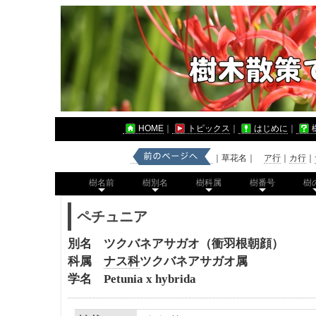
HOME
｜
トピックス
｜
はじめに
｜
｜草花名｜
ア行
｜
カ行
｜
樹名前
樹別名
樹科属
樹番号
樹
ペチュニア
別名 ツクバネアサガオ（衝羽根朝顔）
科属
ナス科
ツクバネアサガオ属
学名 Petunia x hybrida