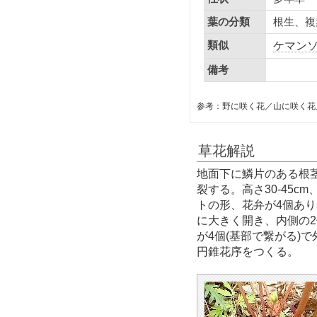
根生、複
葉の分類
類似
ケマン
備考
参考：野に咲く花／山に咲く花
草花解説
地面下に鱗片のある根茎を
裂する。高さ30-45
トの形、花弁が4個あり
に大きく開き、内側の
が4個(基部で繋がる)
円錐花序をつくる。