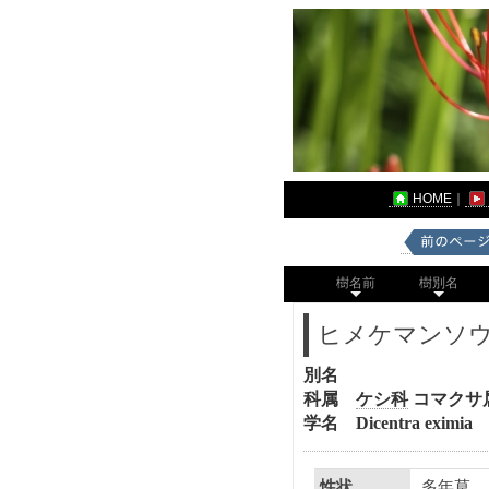
HOME
｜
樹名前
樹別名
ヒメケマンソ
別名
科属
ケシ科
コマクサ
学名
Dicentra eximia
多年草
性状