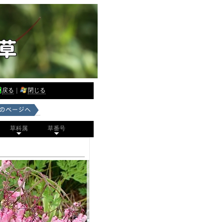
戻る
｜
閉じる
草科属
草番号