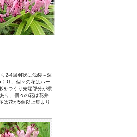
あり2-4回羽状に浅裂～深
をつくり、個々の花はハー
な形をつくり先端部分が横
あり、個々の花は花弁
序は花が5個以上集まり