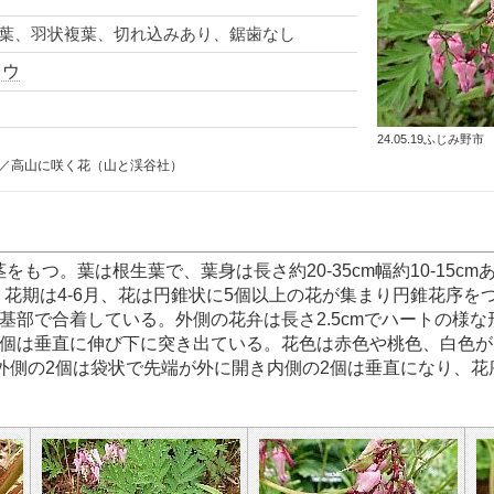
葉、羽状複葉、切れ込みあり、鋸歯なし
ソウ
24.05.19ふじみ野市
／高山に咲く花（山と渓谷社）
もつ。葉は根生葉で、葉身は長さ約20-35cm幅約10-15cm
cm、花期は4-6月、花は円錐状に5個以上の花が集まり円錐花序
基部で合着している。外側の花弁は長さ2.5cmでハートの様
2個は垂直に伸び下に突き出ている。花色は赤色や桃色、白色が
で外側の2個は袋状で先端が外に開き内側の2個は垂直になり、花