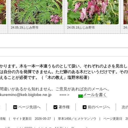
24.05.19ふじみ野市
24.05.19ふじみ野市
24
かります。木を一本一本違うものとして扱い、それぞれのよさを見出し
は自分の力を発揮できません。ただ癖のある木だというだけです。その
えることが必要です。（「木の教え」塩野米松著）
間違いがあるかも知れません。ご意見があれば次のメールへ。
ino@keb.biglobe.ne.jp ===＞
メールを書く
歴
ページ先頭へ
著作権
前のページへ
次
 | サイト更新日 2026-05-27 | 草本1456／ヒメケマンソウ | ページ更新日 2026