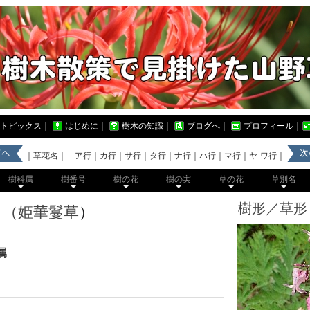
トピックス
｜
はじめに
｜
樹木の知識
｜
ブログへ
｜
プロフィール
｜
｜草花名｜
ア行
｜
カ行
｜
サ行
｜
タ行
｜
ナ行
｜
ハ行
｜
マ行
｜
ヤ-ワ行
｜
樹科属
樹番号
樹の花
樹の実
草の花
草別名
樹形／草形
ウ（姫華鬘草
）
属