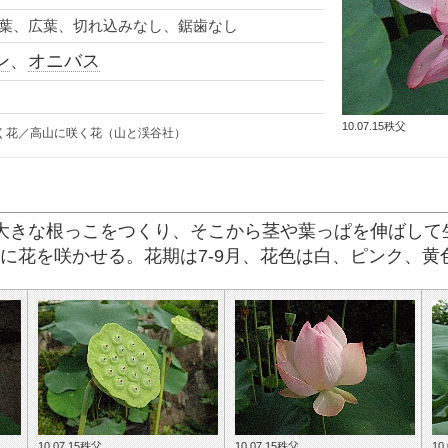
葉、広葉、切れ込みなし、鋸歯なし
ン
、
オニバス
10.07.15秩父
く花／高山に咲く花（山と渓谷社）
大きな根っこをつくり、そこから茎や葉っぱを伸ばして生
先に花を咲かせる。花期は7-9月、花色は白、ピンク、黄
10.07.15秩父
10.07.15秩父
10