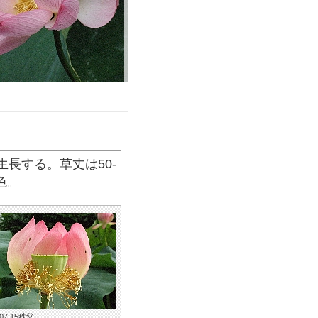
長する。草丈は50-
色。
.07.15秩父