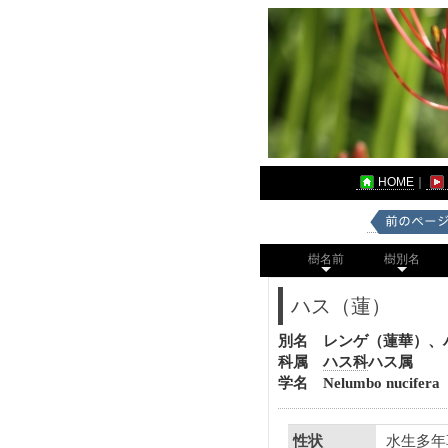
HOME
｜
樹名前
樹別名
ハス（蓮）
別名 レンゲ（蓮華）、
科属
ハス科
ハス属
学名 Nelumbo nucifera
水生多年
性状