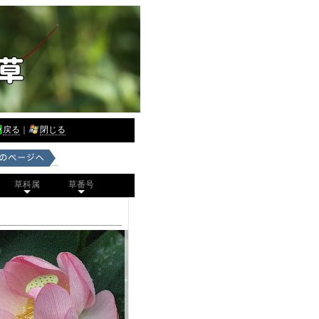
戻る
｜
閉じる
草科属
草番号