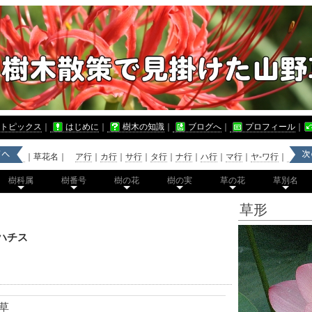
トピックス
｜
はじめに
｜
樹木の知識
｜
ブログへ
｜
プロフィール
｜
｜草花名｜
ア行
｜
カ行
｜
サ行
｜
タ行
｜
ナ行
｜
ハ行
｜
マ行
｜
ヤ-ワ行
｜
樹科属
樹番号
樹の花
樹の実
草の花
草別名
草形
ハチス
草