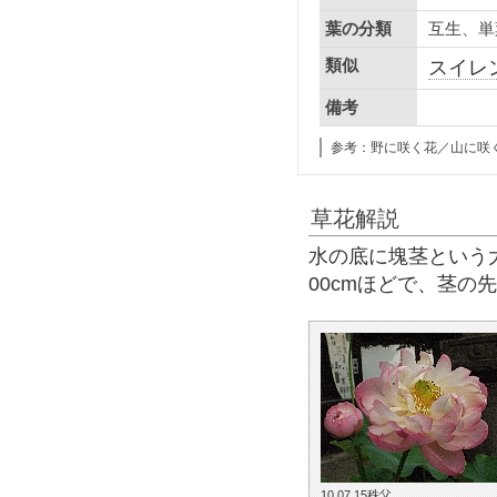
互生、単
葉の分類
類似
スイレ
備考
参考：野に咲く花／山に咲
草花解説
水の底に塊茎という
00cmほどで、茎の
10.07.15秩父