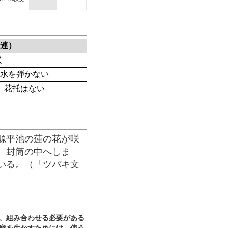
連）
く
水を弾かない
、花托はない
源平池の蓮の花が咲
、封筒の中へしま
いる。（「ツバキ文
、組み合わせる必要がある