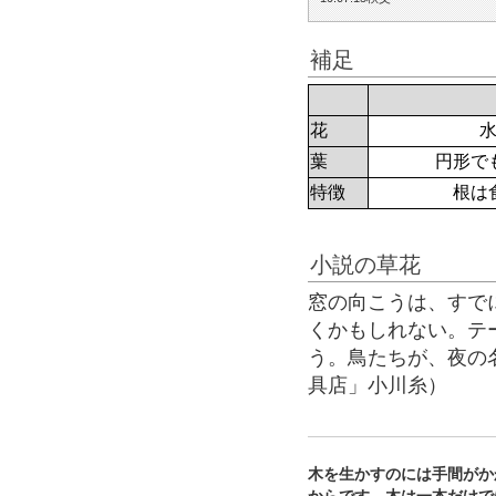
補足
花
葉
円形で
特徴
根は
小説の草花
窓の向こうは、すで
くかもしれない。テ
う。鳥たちが、夜の
具店」小川糸）
木を生かすのには手間がか