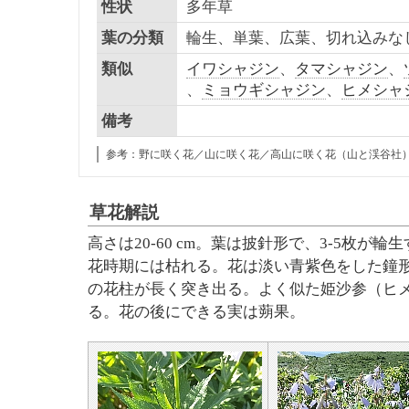
性状
多年草
葉の分類
輪生、単葉、広葉、切れ込みな
類似
イワシャジン
、
タマシャジン
、
、
ミョウギシャジン
、
ヒメシャ
備考
参考：野に咲く花／山に咲く花／高山に咲く花（山と渓谷社
草花解説
高さは20-60 cm。葉は披針形で、3-5枚
花時期には枯れる。花は淡い青紫色をした鐘
の花柱が長く突き出る。よく似た姫沙参（ヒ
る。花の後にできる実は蒴果。