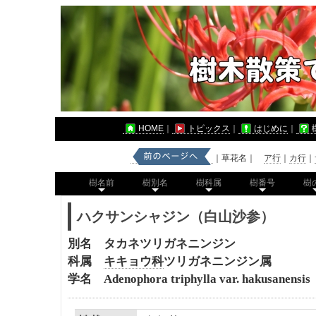
HOME
｜
トピックス
｜
はじめに
｜
｜草花名｜
ア行
｜
カ行
｜
樹名前
樹別名
樹科属
樹番号
樹
ハクサンシャジン（白山沙参）
別名 タカネツリガネニンジン
科属
キキョウ科
ツリガネニンジン属
学名 Adenophora triphylla var. hakusanensis