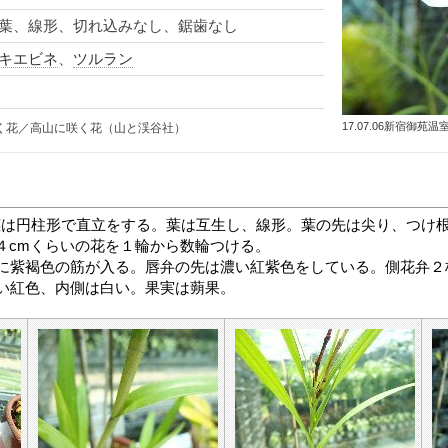
葉、線形、切れ込みなし、鋸歯なし
キエビネ
、
ツルラン
17.07.06新宿御苑温
く花／高山に咲く花（山と渓谷社）
茎は円柱形で直立をする。
葉は互生し、線形。
葉の先は尖り、つけ
４cmくらいの花を１輪から数輪つける。
に紫褐色の筋が入る。
唇弁の先は濃い紅紫色をしている。
側花弁２
い紅色、内側は白い。果実は蒴果。