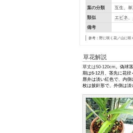
互生、単
葉の分類
エビネ
、
類似
備考
参考：野に咲く花／山に咲
草花解説
草丈は50-120cm
。
偽球
期は6-12月、茎
先に花径
唇弁は淡い紅色で、内側
枚は披針形で、外側は淡