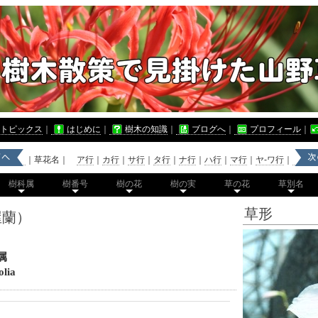
トピックス
｜
はじめに
｜
樹木の知識
｜
ブログへ
｜
プロフィール
｜
｜草花名｜
ア行
｜
カ行
｜
サ行
｜
タ行
｜
ナ行
｜
ハ行
｜
マ行
｜
ヤ-ワ行
｜
樹科属
樹番号
樹の花
樹の実
草の花
草別名
草形
屋蘭）
属
lia