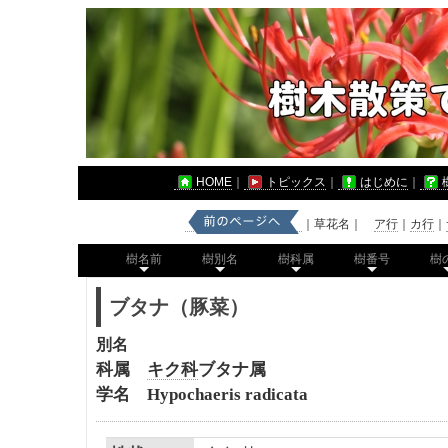
HOME
｜
トピックス
｜
はじめに
｜
｜草花名｜
ア行
｜
カ行
｜
樹名前
樹別名
樹科属
樹番号
樹
ブタナ（豚菜）
別名
科属
キク科
ブタナ属
学名 Hypochaeris radicata