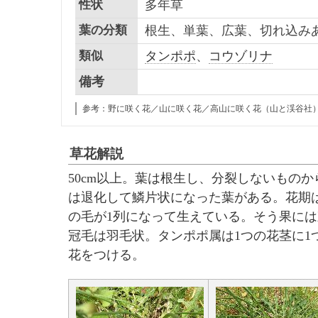
性状
多年草
葉の分類
根生、単葉、広葉、切れ込み
類似
タンポポ
、
コウゾリナ
備考
参考：野に咲く花／山に咲く花／高山に咲く花（山と渓谷社
草花解説
50cm以上。葉は根生し、分裂しないもの
は退化して鱗片状になった葉がある。花期は6
の毛が1列になって生えている。そう果に
冠毛は羽毛状。タンポポ属は1つの花茎に1
花をつける。