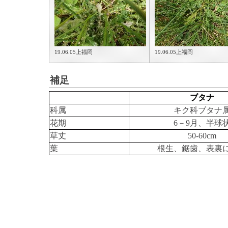
19.06.05上福岡
19.06.05上福岡
補足
ブタナ
科属
キク科ブタナ
花期
6－9月、半球
草丈
50-60cm
葉
根生、鋸歯、表裏