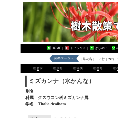
HOME
｜
トピックス
｜
はじめに
｜
｜草花名｜
ア行
｜
カ行
｜
樹名前
樹別名
樹科属
樹番号
樹
ミズカンナ（水かんな）
別名
科属
クズウコン科
ミズカンナ属
学名 Thalia dealbata