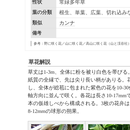
性状
常緑多年草
葉の分類
根生、単葉、広葉、切れ込み
類似
カンナ
備考
参考：野に咲く花／山に咲く花／高山に咲く花（山と渓谷社
草花解説
草丈は1-3m、全体に粉を被り白色を帯びる。葉
紙質の全縁で、先は尖り長い柄がありる。花期
し、全体が総苞に包まれた紫色の花を10-3
軸方向に並んで咲く。各花は長さ10-17m
本の仮雄しべから構成される。3枚の花弁
8-12mmの球形の朔果。