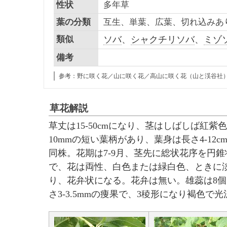
性状
多年草
葉の分類
互生、単葉、広葉、切れ込みあ
類似
ソバ
、
シャクチリソバ
、
ミゾ
備考
参考：野に咲く花／山に咲く花／高山に咲く花（山と渓谷社
草花解説
草丈は15-50cmになり、茎はしばしば紅
10mmの短い葉柄があり、葉身は長さ4-12
同株。花期は7-9月、茎先に総状花序を円錐
で、花は両性、白色または緑白色、ときに淡
り、花弁状になる。花弁は無い。雄蕊は8個
さ3-3.5mmの痩果で、3稜形になり褐色で