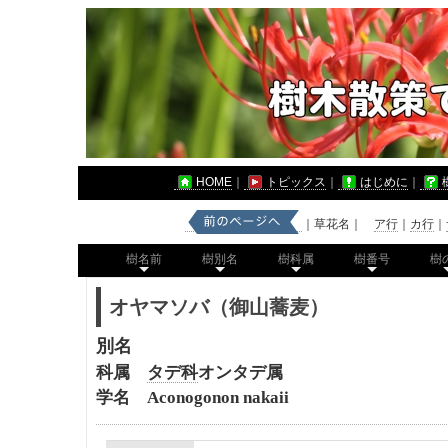
HOME
｜
トピックス
｜
はじめに
｜
｜草花名｜
ア行
｜
カ行
｜
樹名前
樹別名
樹科属
樹番号
樹
オヤマソバ（御山蕎麦）
別名
科属
タデ科
オンタデ属
学名 Aconogonon nakaii