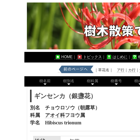
HOME
｜
トピックス
｜
はじめに
｜
｜草花名｜
ア行
｜
カ行
｜
樹名前
樹別名
樹科属
樹番号
樹
ギンセンカ（銀盞花）
別名 チョウロソウ（朝露草）
科属
アオイ科
フヨウ
属
学名
Hibiscus trionum