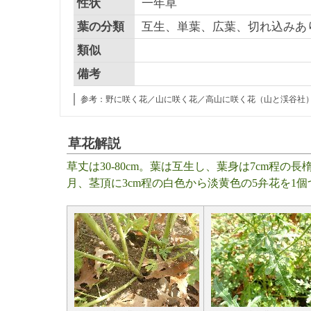
性状
一年草
葉の分類
互生、単葉、広葉、切れ込みあ
類似
備考
参考：野に咲く花／山に咲く花／高山に咲く花（山と渓谷社
草花解説
草丈は30-80cm。葉は互生し、葉身は7cm程の
月、茎頂に3cm程の白色から淡黄色の5弁花を1