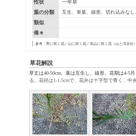
性状
一年草
葉の分類
互生、単葉、線形、切れ込みなし
類似
備
考
参考：野に咲く花／山に咲く花／高山に咲く花（山と渓谷社
草花解説
草丈は40-50cm。葉は互生し、線形。花期は4-5月
る。花径は1-1.5cmで、花弁は十字型で青く、