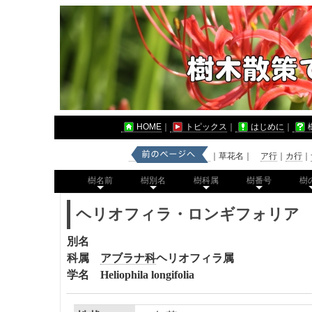
HOME
｜
トピックス
｜
はじめに
｜
｜草花名｜
ア行
｜
カ行
｜
樹名前
樹別名
樹科属
樹番号
樹
ヘリオフィラ・ロンギフォリア
別名
科属
アブラナ科
ヘリオフィラ
属
学名 Heliophila longifolia