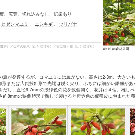
葉、広葉、切れ込みなし、鋸歯あり
、
ヒゼンマユミ
、
ニシキギ
、
ツリバナ
柏書房）／日本の樹木（山と渓谷社）／樹に咲く花（山と渓谷社）
09.10.04森林公園
の翼が発達するが、コマユミには翼がない。高さは2-3m、大きいも
倒卵形または広倒披針形で先端は鋭く尖り、ふちには細かい鋸歯がある
をだし、直径6-7mmの淡緑色の花を数個開く。花弁は４個、雄し
さ約8mmの狭倒卵形で熟して裂けると橙赤色の仮種皮に包まれた