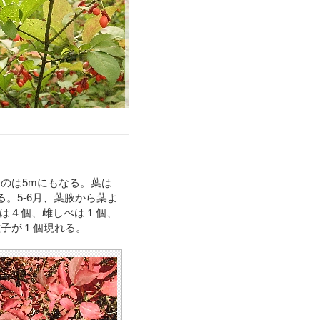
のは5mにもなる。葉は
。5-6月、葉腋から葉よ
べは４個、雌しべは１個、
種子が１個現れる。