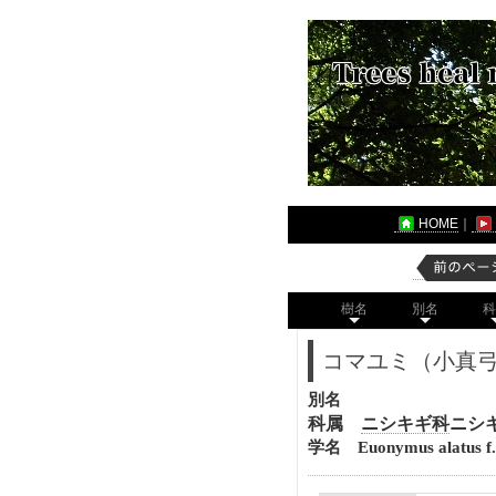
HOME
｜
樹名
別名
科
コマユミ（小真
別名
科属
ニシキギ科
ニシ
学名 Euonymus alatus f. c