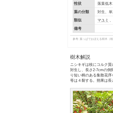
落葉低木
性状
対生、単
葉の分類
マユミ
類似
備考
参考: 葉っぱでおぼえる樹木（
樹木解説
ニシキギは枝にコルク質
対生し、長さ2-7cmの
り短い柄のある集散花序
萼は４裂する。朔果は長