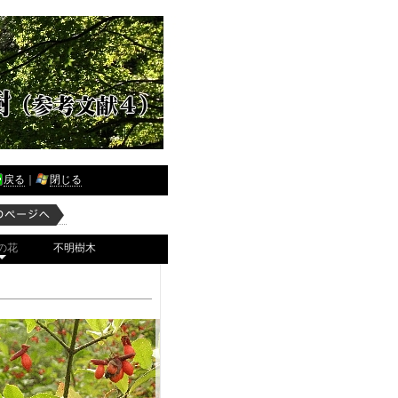
戻る
｜
閉じる
の花
不明樹木