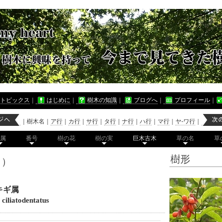
トピックス
｜
はじめに
｜
樹木の知識
｜
ブログへ
｜
プロフィール
｜
｜
樹木名
｜
ア行
｜
カ行
｜
サ行
｜
タ行
｜
ナ行
｜
ハ行
｜
マ行
｜
ヤ-ワ行
｜
属
番号
樹の花
樹の実
巨木古木
草の名
草
樹形
弓）
キギ属
iliatodentatus