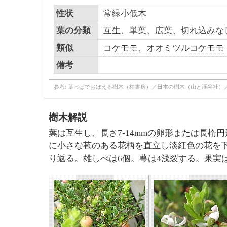
性状
常緑小低木
葉の分類
互生、単葉、広葉、切れ込みな
類似
コケモモ
、
オオミツルコケモモ
備考
参考: 葉っぱでおぼえる樹木（柏書房）／日本の樹木（山と渓谷社）
樹木解説
葉は互生し、長さ7-14mmの卵形または長楕
に小さな苞のある花柄を直立し淡紅色の花を下向
り返る。雄しべは6個。萼は4浅裂する。果実