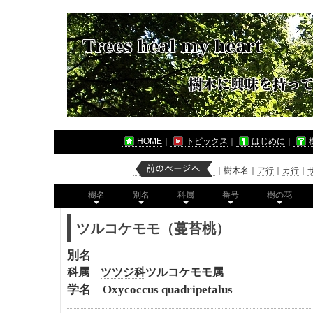
HOME
｜
トピックス
｜
はじめに
｜
｜
樹木名
｜
ア行
｜
カ行
｜
樹名
別名
科属
番号
樹の花
ツルコケモモ（蔓苔桃）
別名
科属
ツツジ科
ツルコケモモ属
学名 Oxycoccus quadripetalus