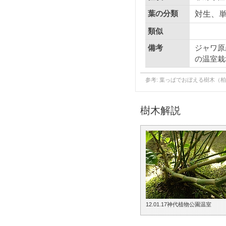
葉の分類
対生、
類似
ジャワ原
備考
の温室栽
参考: 葉っぱでおぼえる樹木（
樹木解説
12.01.17神代植物公園温室