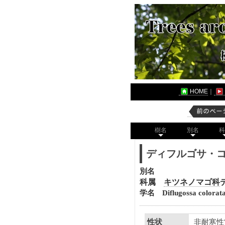
HOME
｜
樹名
別名
科
ディフルゴサ・
別名
科属
キツネノマゴ科
学名 Diflugossa colorat
非耐寒性
性状