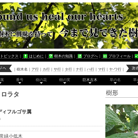
トピックス
｜
はじめに
｜
樹木の知識
｜
ブログへ
｜
プロフィール
｜
｜
樹木名
｜
ア行
｜
カ行
｜
サ行
｜
タ行
｜
ナ行
｜
ハ行
｜
マ行
｜
ヤ-ワ行
｜
属
番号
樹の花
樹の実
巨木古木
草の名
草
樹形
コロラタ
ディフルゴサ
属
a
常緑小低木