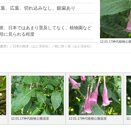
単葉、広葉、切れ込みなし、鋸歯あり
産、日本ではあまり普及してなく、植物園など
培に見られる程度
12.01.17神代植物公
柏書房）／日本の樹木（山と渓谷社）／樹に咲く花（山と渓谷社）
12.01.17神代植物公園温室
12.01.17神代植物公園温室
12