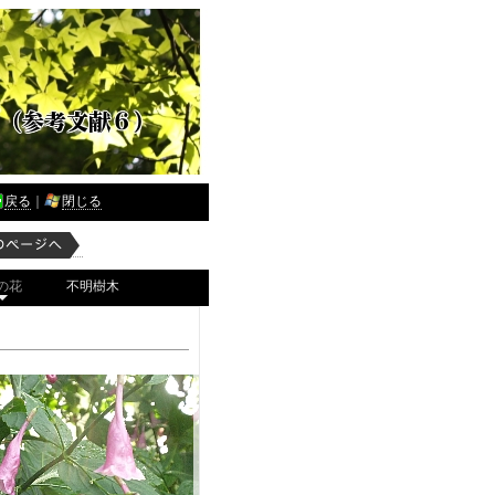
戻る
｜
閉じる
の花
不明樹木