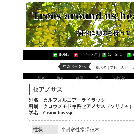
HOME
｜
トピックス
｜
はじめに
｜
｜
樹木名
｜
ア行
｜
カ行
｜
樹名
別名
科属
番号
樹の花
セアノサス
別名 カルフォルニア・ライラック
科属
クロウメモドキ科
セアノサス（ソリチャ）
学名 Ceanothus ssp.
性状
半耐寒性常緑低木