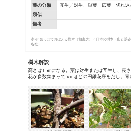
葉の分類
互生／対生、単葉、広葉、切れ込
類似
備考
参考: 葉っぱでおぼえる樹木（柏書房）／日本の樹木（山と渓
谷社）
樹木解説
高さは1.5mになる。葉は対生または互生し、長さ
花が多数集まって5cmほどの円錐花序をだし。