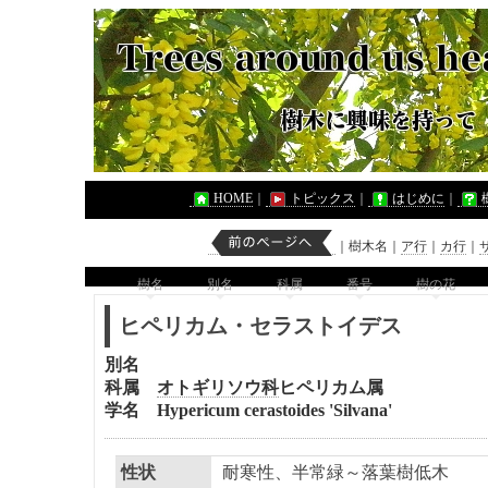
HOME
｜
トピックス
｜
はじめに
｜
｜
樹木名
｜
ア行
｜
カ行
｜
樹名
別名
科属
番号
樹の花
ヒペリカム・セラストイデス
別名
科属
オトギリソウ科
ヒペリカム
属
学名 Hypericum cerastoides 'Silvana'
性状
耐寒性、半常緑～落葉樹低木