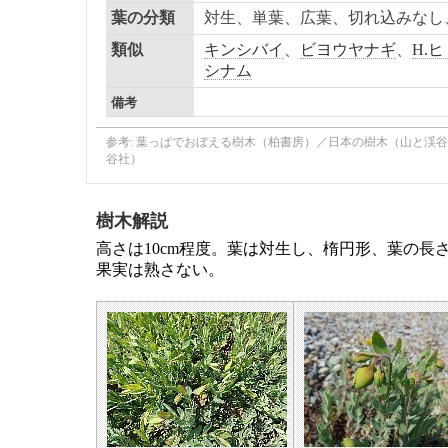
葉の分類
対生、単葉、広葉、切れ込みなし
類似
キンシバイ
、
ビヨウヤナギ
、
H.
シナム
備考
参考: 葉っぱでおぼえる樹木（柏書房）／日本の樹木（山と渓
谷社）
樹木解説
高さは10cm程度。
葉は対生し、楕円形、
葉の長さ
果実
は熟さない。