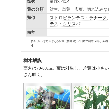
性状
常緑小低木
葉の分類
対生、単葉、広葉、切れ込みな
類似
ストロビランテス・ラナータ
テス・クリスパ
備考
参考: 葉っぱでおぼえる樹木（柏書房）／日本の樹木（山と渓谷
社）
樹木解説
高さは70-80cm。葉は対生し、片葉は小さ
さん咲く。