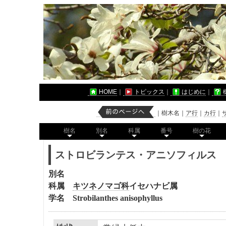
HOME
｜
トピックス
｜
はじめに
｜
｜
樹木名
｜
ア行
｜
カ行
｜
樹名
別名
科属
番号
樹の花
ストロビランテス・アニソフィルス
別名
科属
キツネノマゴ科
イセハナビ属
学名
Strobilanthes anisophyllus