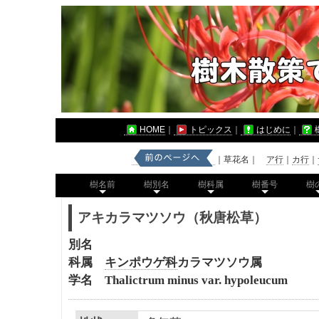
HOME
｜
トピックス
｜
はじめに
｜
｜草花名｜
ア行
｜
カ行
｜
樹名前
樹別名
樹科属
樹番号
樹
アキカラマツソウ（秋唐松草）
別名
科属
キンポウゲ科
カラマツソウ属
学名 Thalictrum minus var. hypoleucum