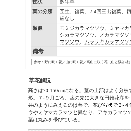
性状
多年草
葉の分類
互生、複葉、2-4回三出複葉、
歯なし
類似
モミジカラマツソウ
、
ミヤマカ
シカラマツソウ
、
ノカラマツソ
マツソウ
、
ムラサキカラマツソ
備考
参考：野に咲く花／山に咲く花／高山に咲く花（山と渓谷社
草花解説
高さは70-150cmになる。茎の上部はよく
形。７-９月ごろ、茎の先に大きな円錐花序を
弁のようにみえるのは萼で、
花びら状で３-
ウやミヤマカラマツと異なり、アキカラマツ
葉は丸みを帯びている。