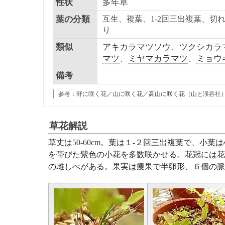
性状
多年草
葉の分類
互生、複葉、1-2回三出複葉、切
り
類似
アキカラマツソウ
、
ツクシカラ
マツ
、
ミヤマカラマツ
、
ミョウ
備考
参考：野に咲く花／山に咲く花／高山に咲く花（山と渓谷社
草花解説
草丈は50-60cm。
葉は１-２回三出複葉で、小葉は
を帯びた紫色の小花を多数咲かせる。花冠には花
の雌しべがある。果実は痩果で半卵形、６個の脈