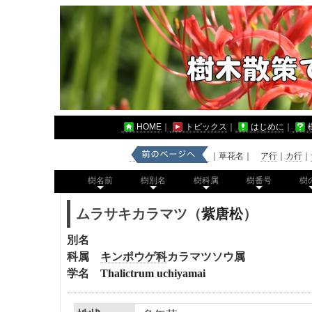
HOME
｜
トピックス
｜
はじめに
｜
｜草花名｜
ア行
｜
カ行
｜
樹名前
樹別名
樹科属
樹番号
樹
ムラサキカラマツ（
紫唐松
）
別名
科属
キンポウゲ科
カラマツソウ
属
学名
Thalictrum uchiyamai