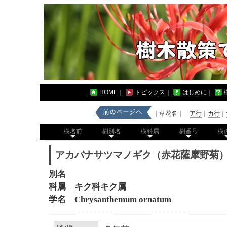
HOME
｜
トピックス
｜
はじめに
｜
｜草花名｜
ア行
｜
カ行
｜
樹名前
樹別名
樹科属
樹番号
樹
アカバナサツマノギク（赤花薩摩野菊
別名
科属
キク科
キク属
学名 Chrysanthemum ornatum