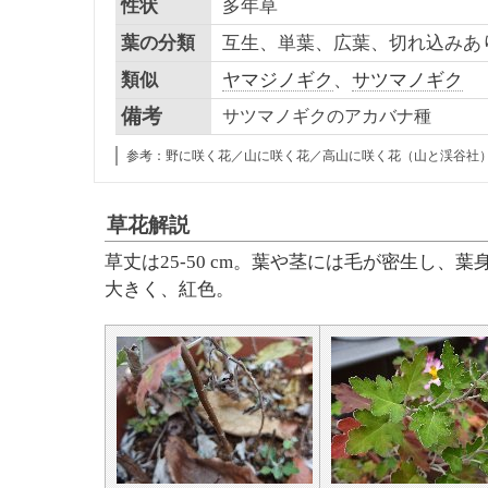
性状
多年草
葉の分類
互生、単葉、広葉、切れ込みあ
類似
ヤマジノギク
、
サツマノギク
備考
サツマノギクのアカバナ種
参考：野に咲く花／山に咲く花／高山に咲く花（山と渓谷社
草花解説
草丈は
25-50 cm。葉や茎には毛が密生し、
大きく、紅色。