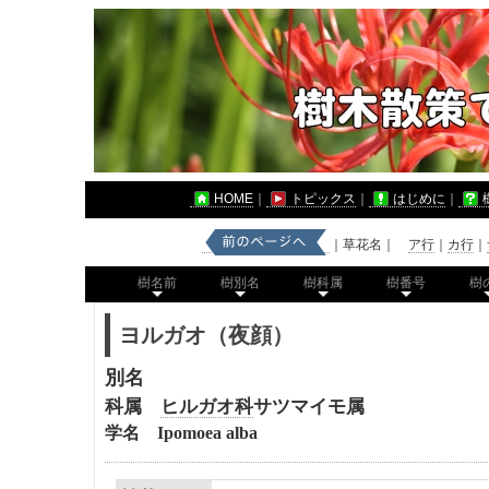
HOME
｜
トピックス
｜
はじめに
｜
｜草花名｜
ア行
｜
カ行
｜
樹名前
樹別名
樹科属
樹番号
樹
ヨルガオ（夜顔）
別名
科属
ヒルガオ科
サツマイモ属
学名 Ipomoea alba