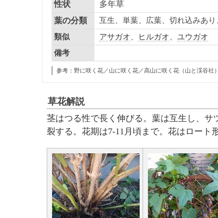
性状
多年草
葉の分類
互生、単葉、広葉、切れ込みあり
類似
アサガオ
、
ヒルガオ
、
ユウガオ
備考
参考：野に咲く花／山に咲く花／高山に咲く花（山と渓谷社
草花解説
茎はつる性で長く伸びる。葉は互生し、サ
裂する。花期は7-11月頃まで。花はロー