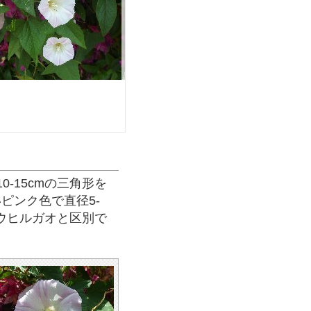
-15cmの三角形を
ピンク色で直径5-
ウヒルガオと区別で