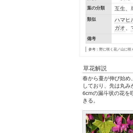
葉の分類
互生、
類似
ハマヒ
ガオ
、
備考
参考：野に咲く花／山に咲
草花解説
春から蔓が伸び始め、
しており、先は丸みが
6cmの漏斗状の花
きる。