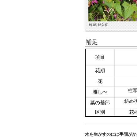
19.05.15久喜
補足
項目
花期
花
柱頭
雌しべ
斜め
葉の基部
区別
花
木を生かすのには手間がか