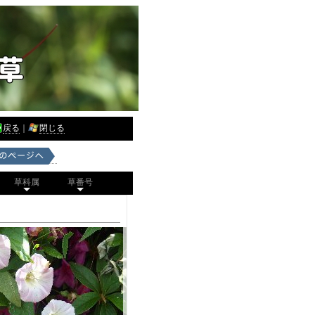
戻る
｜
閉じる
草科属
草番号