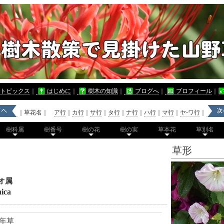
トピックス
｜
はじめに
｜
樹木の知識
｜
ブログへ
｜
プロフィール
｜
｜草花名｜
ア行
｜
カ行
｜
サ行
｜
タ行
｜
ナ行
｜
ハ行
｜
マ行
｜
ヤ-ワ行
｜
樹科属
樹番号
樹の花
樹の実
草本花
草別名
草形
）
オ属
ica
年草