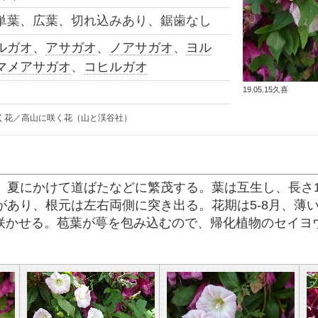
単葉、広葉
、切れ込みあり、鋸歯なし
ルガオ
、
アサガオ
、
ノアサガオ
、
ヨル
マメアサガオ
、
コヒルガオ
19.05.15久喜
く花／高山に咲く花（山と渓谷社）
夏にかけて道ばたなどに繁茂する。葉は互生し、長さ10
あり、根元は左右両側に突き出る。花期は5-8月、薄い
を咲かせる。苞葉が萼を包み込むので、帰化植物のセイヨ