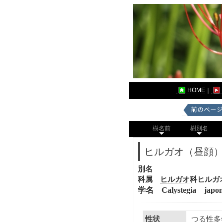
HOME
｜
樹名前
樹別名
ヒルガオ（昼顔
別名
科属
ヒルガオ科
ヒルガ
学名 Calystegia japon
つる性多
性状