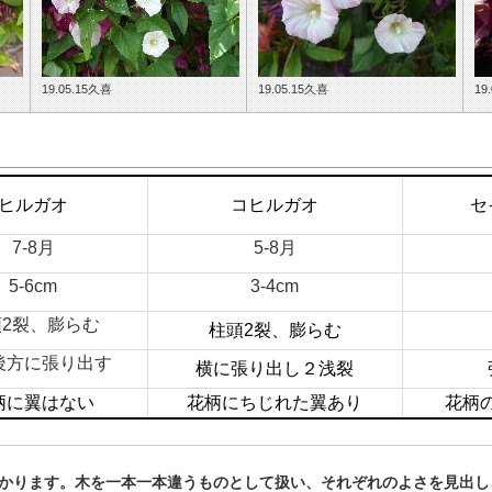
19.05.15久喜
19.05.15久喜
19
ヒルガオ
コヒルガオ
セ
7-8月
5-8月
5-6cm
3-4cm
2裂、膨らむ
柱頭2裂、膨らむ
後方に張り出す
横に張り出し２浅裂
柄に翼はない
花柄にちじれた翼あり
花柄
かります。木を一本一本違うものとして扱い、それぞれのよさを見出し