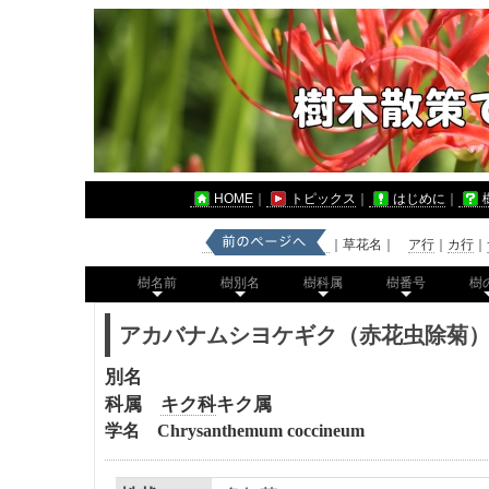
HOME
｜
トピックス
｜
はじめに
｜
｜草花名｜
ア行
｜
カ行
｜
樹名前
樹別名
樹科属
樹番号
樹
アカバナムシヨケギク（赤花虫除菊
別名
科属
キク科
キク属
学名 Chrysanthemum coccineum