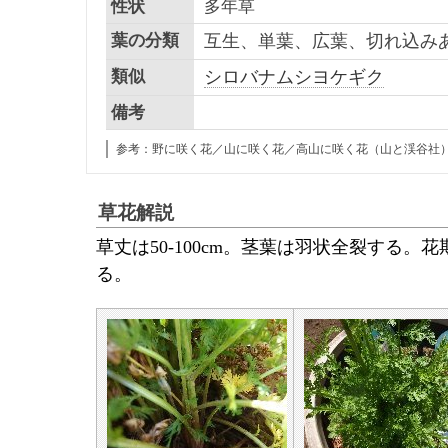
性状
多年草
葉の分類
互生、単葉、広葉
、切れ込み
類似
シロバナムシヨケギク
備考
参考：野に咲く花／山に咲く花／高山に咲く花（山と渓谷社
草花解説
草丈は50-100cm。茎葉は羽状全裂する。
花
る。