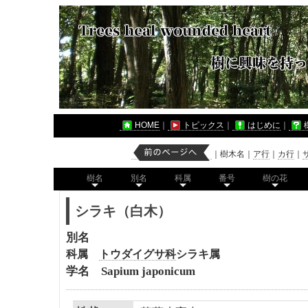
HOME
｜
トピックス
｜
はじめに
｜
｜
樹木名
｜
ア行
｜
カ行
｜
樹名
別名
科属
番号
樹の花
シラキ（白木）
別名
科属
トウダイグサ科
シラキ属
学名
Sapium japonicum