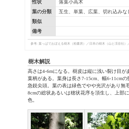
性状
落葉小高木
葉の分類
互生、単葉、広葉、切れ込みな
類似
備考
参考: 葉っぱでおぼえる樹木（柏書房）／日本の樹木（山と渓谷社）
樹木解説
高さは4-6mになる。樹皮は縦に浅い裂け目があ
葉柄がある。葉身は長さ7-15cm、幅6-11
急鋭尖頭。葉の表は緑色でやや光沢があり無毛
8cmの総状あるいは穂状花序を頂生し、上部
色。