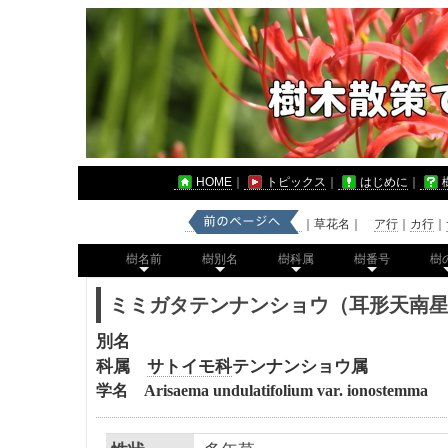
HOME
｜
トピックス
｜
はじめに
｜
｜草花名｜
ア行
｜
カ行
｜
樹名前
樹別名
樹科属
樹番号
樹
ミミガタテンナンショウ（耳形天南
別名
科属
サトイモ科
テンナンショウ属
学名 Arisaema undulatifolium var. ionostemma