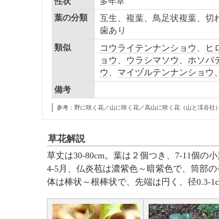
性状
多年草
葉の分類
互生、複葉
、鳥足状複葉
、切
歯あり
類似
コウライテンナンショウ
、
ヒ
ョウ
、
ウラシマソウ
、
ホソバ
ウ
、
マイヅルテンナンショウ
備考
参考：野に咲く花／山に咲く花／高山に咲く花（山と渓谷社
草花解説
草丈は30-80cm。葉は２個つき、7-11
4-5月、仏炎苞は濃紫色～暗紫色で、筒部の
体は棒状～根棒状で、先端は円く、径0.3-1