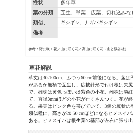
性状
多年草
葉の分類
互生、単葉、広葉、切れ込みな
類似、
ギシギシ
、
ナガバギシギシ
備考
参考：野に咲く花／山に咲く花／高山に咲く花（山と渓谷社）
草花解説
草丈は30-100cm、ふつう60 cm前後になる
があるか無柄で互生し、広披針形で付け根は矢尻
で、雄株は黄色っぽい淡紫色の小花、雌株は淡紅
て、直径3mmほどの小花がたくさんつく。花が
る。果実はピンク色を帯びていて、3個の翼状の
類似種に、高さが20-50 cmほどになる
ヒメスイバ
ある
。ヒメスイバは根生葉の基部が左右に張り出