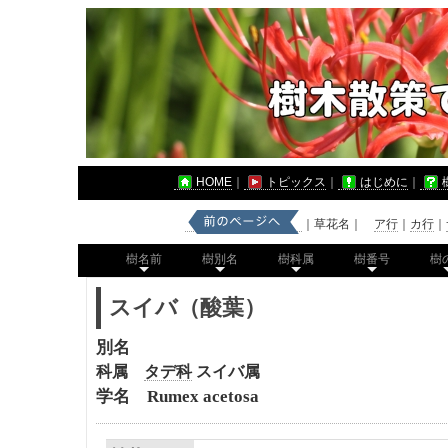
HOME
｜
トピックス
｜
はじめに
｜
｜草花名｜
ア行
｜
カ行
｜
樹名前
樹別名
樹科属
樹番号
樹
スイバ（酸葉）
別名
科属
タデ科
スイバ属
学名 Rumex acetosa