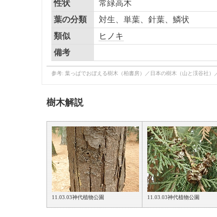
性状
常緑高木
葉の分類
対生、単葉、針葉、鱗状
類似
ヒノキ
備考
参考: 葉っぱでおぼえる樹木（柏書房）／日本の樹木（山と渓谷社）
樹木解説
11.03.03神代植物公園
11.03.03神代植物公園