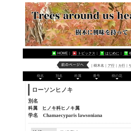
HOME
｜
トピックス
｜
はじめに
｜
｜
樹木名
｜
ア行
｜
カ行
｜
樹名
別名
科属
番号
樹の花
ローソンヒノキ
別名
科属
ヒノキ科
ヒノキ属
学名 Chamaecyparis lawsoniana