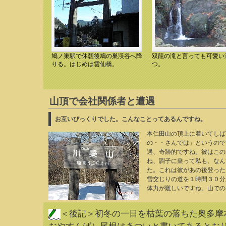
鳩ノ巣駅で休憩後鳩の巣渓谷へ降
双龍の滝と言っても可愛い
10.12.11 14:10 雲仙橋
10.12.11 14:17 双龍の滝
りる。はじめは雲仙橋。
つ。
山頂で会社関係者と遭遇
お互いびっくりでした。こんなことってあるんですね。
本仁田山の頂上に着いてしば
の・・さんでは」というので
遇、奇跡的ですね。彼はこの
ね、調子に乗って私も、なん
た。これは彼があの後登った
雪交じりの道を１時間３０分
体力が難しいですね。山での
＜後記＞初冬
の一日を枯葉の落ちた奥多摩