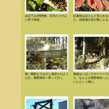
ほぼ下山1時間後、日当たりのよ
紅葉樹はほとんど見られな
10.12.11 12:45 名前不詳
10.12.11 12:48 名前不詳
い所で休憩。
た。伐採場の音が聞こえる
鳩ノ巣駅までは少し遠回りのよう
最後はへばってローペース
10.12.11 13:19 熊野神社へ
10.12.11 13:47 熊野神社
だが、熊野神社へ寄って行く。
た。なんとか熊野神社へた
いたという感じ。