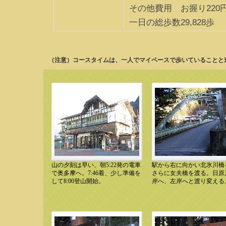
その他費用 お握り220円
一日の総歩数29,828歩
（注意）コースタイムは、一人でマイペースで歩いていることと
山の夕刻は早い、朝5:22発の電車
駅から右に向かい北氷川橋
10.12.11 7:49奥多摩駅
10.12.11 8:06 女夫橋
で奥多摩へ。7:46着、少し準備を
さらに女夫橋を渡る。日原
して8:00登山開始。
岸へ、左岸へと渡り変える