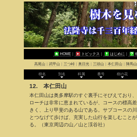
HOME
｜
トピックス
｜
はじめに
｜
高尾山
｜
武甲山
｜
三つ峠
｜
奥日光
｜
三頭山
｜
本仁田山
｜
陣馬山
樹名
別名
科属
番号
樹の花
12. 本仁田山
本仁田山は奥多摩駅のすぐ裏手にそびえており、
ローチは非常に恵まれているが、コースの標高差
きく、上り甲斐のある山である。サブコースの川
とつなげて歩けば、充実した山行を楽しむことが
る。（東京周辺の山／山と渓谷社）