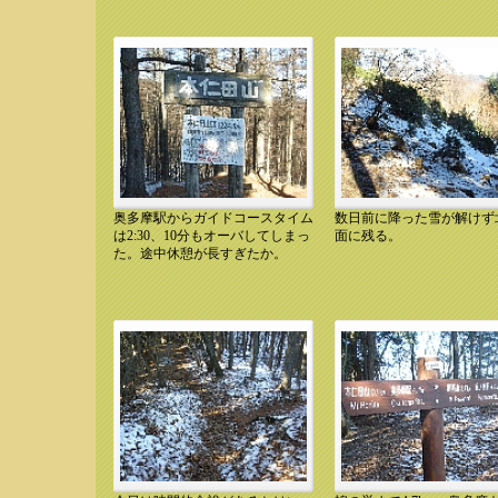
奥多摩駅からガイドコースタイム
数日前に降った雪が解けず
10.12.11 10:41 本仁田山頂上
10.12.11 10:41 北側斜面の
は2:30、10分もオーバしてしまっ
面に残る。
た。途中休憩が長すぎたか。