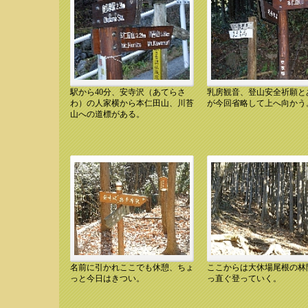
駅から40分、安寺沢（あてらさ
乳房観音、登山安全祈願と
10.12.11 8:36 安寺沢上り口
10.12.11 8:41 乳房観音
わ）の人家横から本仁田山、川苔
が今回省略して上へ向かう
山への道標がある。
名前に引かれここでも休憩、ちょ
ここからは大休場尾根の林
10.12.11 9:29 大休場
10.12.11 9:28 大休場尾根
っと今日はきつい。
っ直ぐ登っていく。