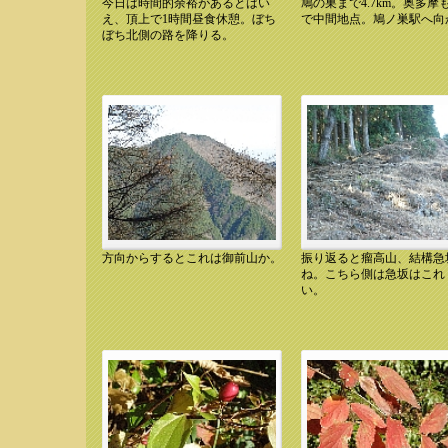
今日は時間的余裕があるとはい
鳩の巣まで4.7km。奥多摩も4
10.12.11 11:38 下山道
10.12.11 11:40 平石尾根
え、頂上で1時間昼食休憩。ぼち
で中間地点。鳩ノ巣駅へ向
ぼち北側の路を降りる。
方向からするとこれは御前山か。
振り返ると瘤高山、結構急
11.12.11 11:58 御前山か
10.12.11 12:00 瘤高山
ね。こちら側は急坂はこれ
い。